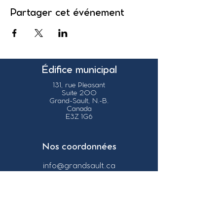
Partager cet événement
Édifice municipal
131, rue Pleasant
Suite 200
Grand-Sault, N.-B.
Canada
E3Z 1G6
Nos coordonnées
info@grandsault.ca
Tél.:
506.475.7777
Fax:
506.475.7779