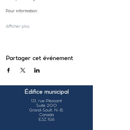
Pour information:
Afficher plus
Partager cet événement
Édifice municipal
131, rue Pleasant
Suite 200
Grand-Sault, N.-B.
Canada
E3Z 1G6