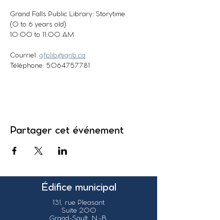
Grand Falls Public Library: Storytime
(0 to 6 years old)
10:00 to 11:00 AM
Courriel: 
gfplib@gnb.ca
Téléphone: 5064757781
Partager cet événement
Édifice municipal
131, rue Pleasant
Suite 200
Grand-Sault, N.-B.