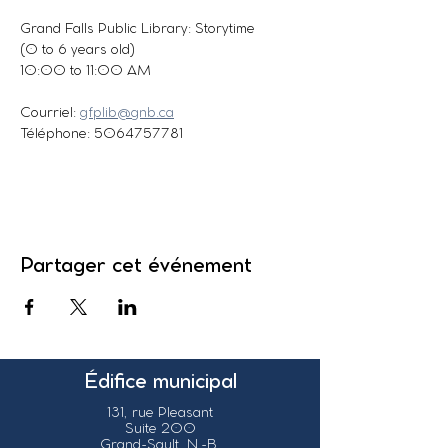
Grand Falls Public Library: Storytime
(0 to 6 years old)
10:00 to 11:00 AM
Courriel: 
gfplib@gnb.ca
Téléphone: 5064757781
Partager cet événement
Édifice municipal
131, rue Pleasant
Suite 200
Grand-Sault, N.-B.