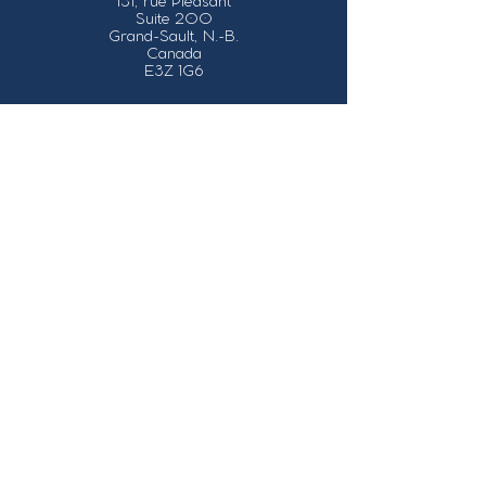
131, rue Pleasant
Suite 200
Grand-Sault, N.-B.
Canada
E3Z 1G6
Nos coordonnées
info@grandsault.ca
Tél.:
506.475.7777
Fax:
506.475.7779
Heures
d'ouverture
Du lundi au vendredi,
de 8h30 à 16h30
HNA (Heure
Normale
de l'Atlantique