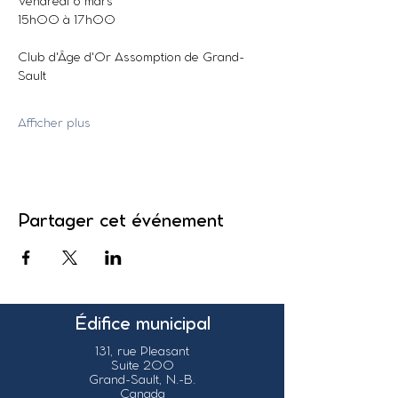
Vendredi 6 mars
15h00 à 17h00
Club d'Âge d'Or Assomption de Grand-
Sault
Afficher plus
Partager cet événement
Édifice municipal
131, rue Pleasant
Suite 200
Grand-Sault, N.-B.
Canada