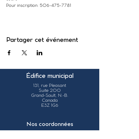
Pour inscription: 506-475-7781
Partager cet événement
Édifice municipal
131, rue Pleasant
Suite 200
Grand-Sault, N.-B.
Canada
E3Z 1G6
Nos coordonnées
info@grandsault.ca