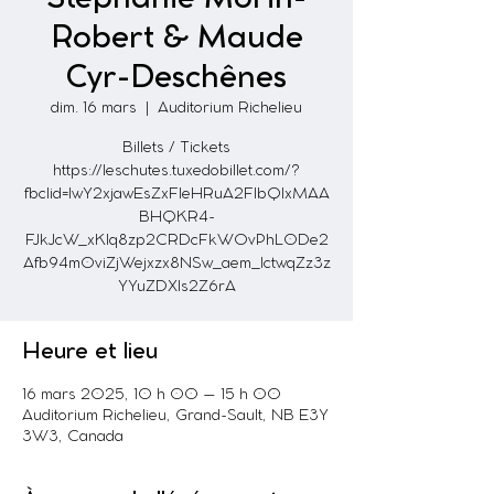
Robert & Maude
Cyr-Deschênes
dim. 16 mars
  |  
Auditorium Richelieu
Billets / Tickets
https://leschutes.tuxedobillet.com/?
fbclid=IwY2xjawEsZxFleHRuA2FlbQIxMAA
BHQKR4-
FJkJcW_xKlq8zp2CRDcFkWOvPhL0De2
Afb94m0viZjWejxzx8NSw_aem_IctwqZz3z
YYuZDXIs2Z6rA
Heure et lieu
16 mars 2025, 10 h 00 – 15 h 00
Auditorium Richelieu, Grand-Sault, NB E3Y
3W3, Canada