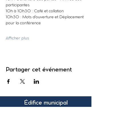
participantes
10h à 10h30 : Café et collation
10h30 : Mots d'ouverture et Déplacement 
pour la conférence
Afficher plus
Partager cet événement
Édifice municipal
131, rue Pleasant
Suite 200
Grand-Sault, N.-B.
Canada