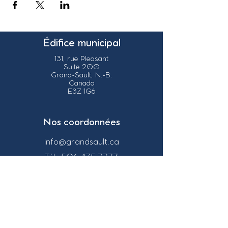
Édifice municipal
131, rue Pleasant
Suite 200
Grand-Sault, N.-B.
Canada
E3Z 1G6
Nos coordonnées
info@grandsault.ca
Tél.:
506.475.7777
Fax:
506.475.7779
Heures
d'ouverture