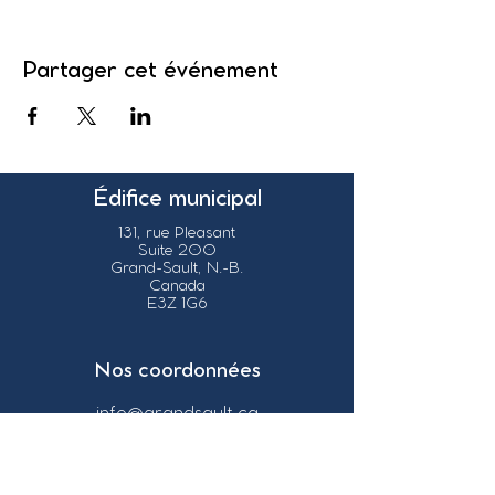
Partager cet événement
Édifice municipal
131, rue Pleasant
Suite 200
Grand-Sault, N.-B.
Canada
E3Z 1G6
Nos coordonnées
info@grandsault.ca
Tél.:
506.475.7777
Fax:
506.475.7779