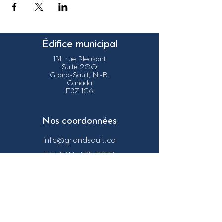
Édifice municipal
131, rue Pleasant
Suite 200
Grand-Sault, N.-B.
Canada
E3Z 1G6
Nos coordonnées
info@grandsault.ca
Tél.:
506.475.7777
Fax:
506.475.7779
Heures
d'ouverture