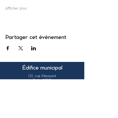
Afficher plus
Partager cet événement
Édifice municipal
131, rue Pleasant
Suite 200
Grand-Sault, N.-B.
Canada
E3Z 1G6
Nos coordonnées