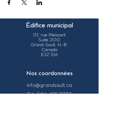
Édifice municipal
131, rue Pleasant
Suite 200
Grand-Sault, N.-B.
Canada
E3Z 1G6
Nos coordonnées
info@grandsault.ca
Tél.:
506.475.7777
Fax:
506.475.7779
Heures
d'ouverture