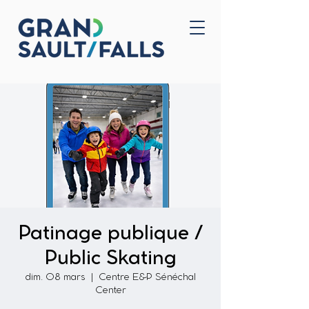
Accueil
Nous joindre
Patinage publique /
Public Skating
dim. 08 mars
  |  
Centre E&P Sénéchal
Center