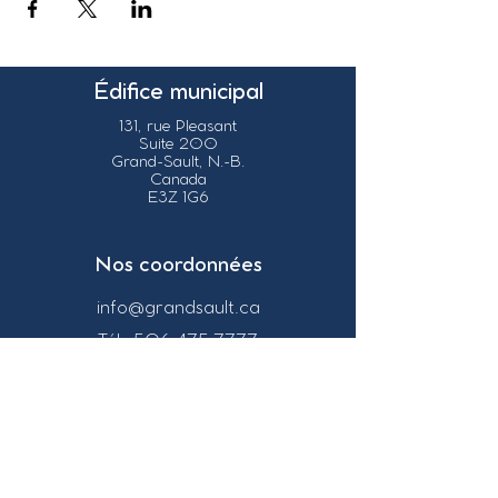
Édifice municipal
131, rue Pleasant
Suite 200
Grand-Sault, N.-B.
Canada
E3Z 1G6
Nos coordonnées
info@grandsault.ca
Tél.:
506.475.7777
Fax:
506.475.7779
Heures
d'ouverture