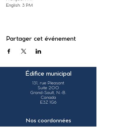
English: 3 PM
Partager cet événement
Édifice municipal
131, rue Pleasant
Suite 200
Grand-Sault, N.-B.
Canada
E3Z 1G6
Nos coordonnées
info@grandsault.ca