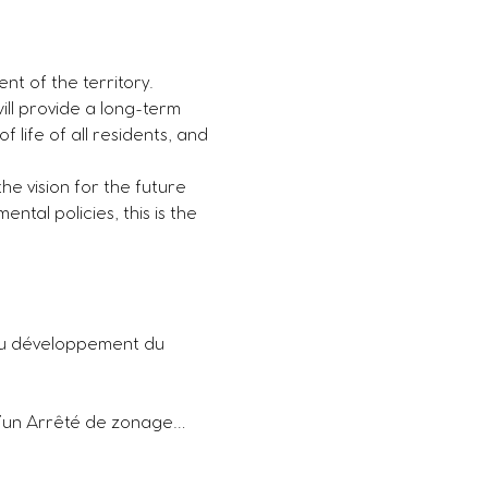
t of the territory.
ill provide a long-term 
 life of all residents, and 
he vision for the future 
al policies, this is the 
 du développement du 
 d’un Arrêté de zonage…