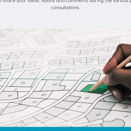
share your ideas, visions and comments during the various 
consultations.