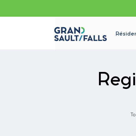
Réside
Regi
To