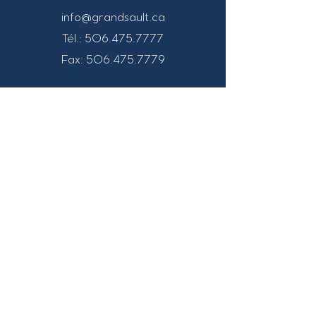
info@grandsault.ca
Tél.:
506.475.7777
Fax:
506.475.7779
Heures
d'ouverture
Du lundi au vendredi,
de 8h30 à 16h30
HNA (Heure
Normale
de l'Atlantique