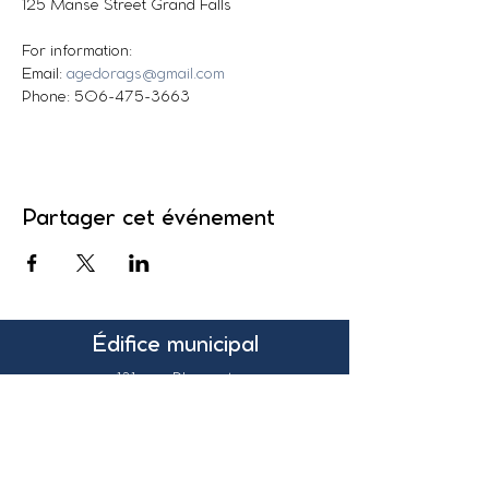
125 Manse Street Grand Falls
For information:
Email: 
agedorags@gmail.com
Phone: 506-475-3663
Partager cet événement
Édifice municipal
131, rue Pleasant
Suite 200
Grand-Sault, N.-B.
Canada
E3Z 1G6