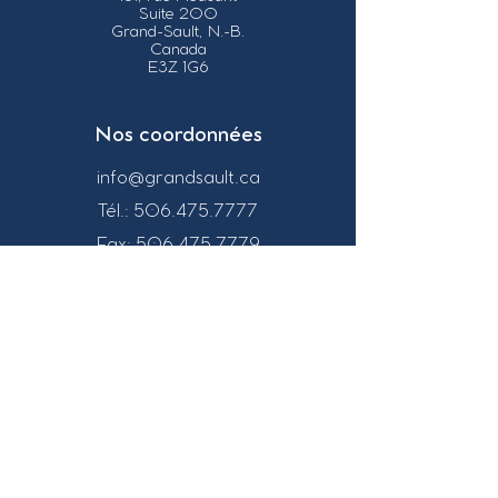
Suite 200
Grand-Sault, N.-B.
Canada
E3Z 1G6
Nos coordonnées
info@grandsault.ca
Tél.:
506.475.7777
Fax:
506.475.7779
Heures
d'ouverture
Du lundi au vendredi,
de 8h30 à 16h30
HNA (Heure
Normale
de l'Atlantique