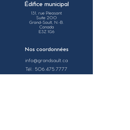
Édifice municipal
131, rue Pleasant
Suite 200
Grand-Sault, N.-B.
Canada
E3Z 1G6
Nos coordonnées
info@grandsault.ca
Tél.:
506.475.7777
Fax:
506.475.7779
Heures
d'ouverture
Du lundi au vendredi,
de 8h30 à 16h30
HNA (Heure
Normale