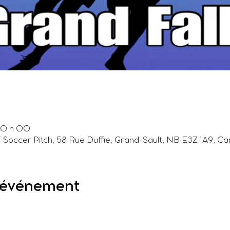
20 h 00
F Soccer Pitch, 58 Rue Duffie, Grand-Sault, NB E3Z 1A9, C
l'événement