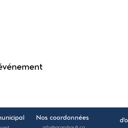
 événement
municipal
Nos coordonnées
d'
info@grandsault.ca
asant