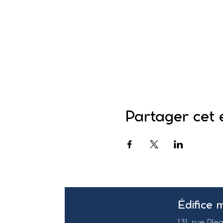
Partager cet
Édifice 
131, rue Ple