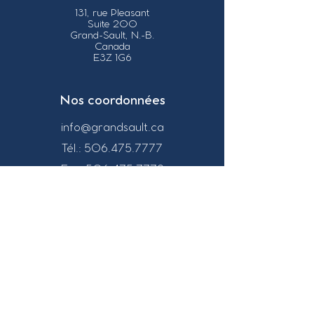
131, rue Pleasant
Suite 200
Grand-Sault, N.-B.
Canada
E3Z 1G6
Nos coordonnées
info@grandsault.ca
Tél.:
506.475.7777
Fax:
506.475.7779
Heures
d'ouverture
Du lundi au vendredi,
de 8h30 à 16h30
HNA (Heure
Normale
de l'Atlantique