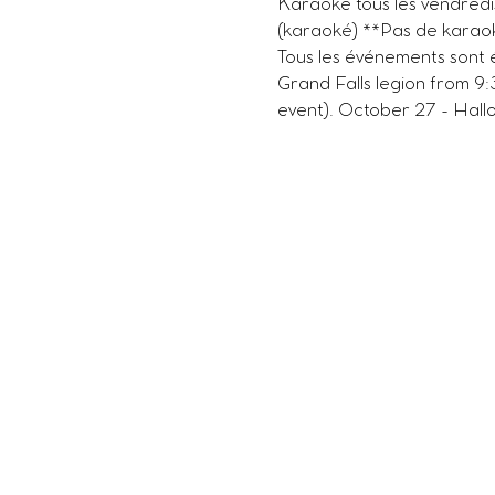
Karaoké tous les vendredi
(karaoké) **Pas de karaok
Tous les événements sont 
Grand Falls legion from 9
event). October 27 - Hallo