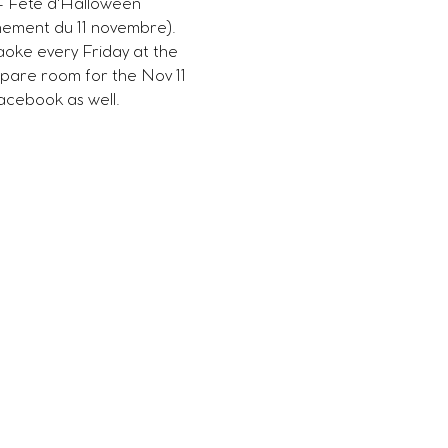
- Fête d'Halloween 
nement du 11 novembre). 
oke every Friday at the 
pare room for the Nov 11 
acebook as well. 