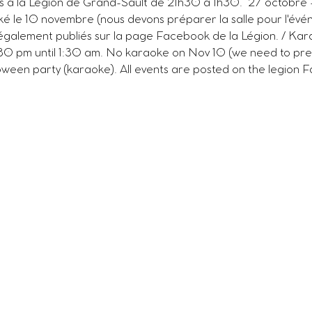
s à la Légion de Grand-Sault de 21h30 à 1h30.  27 octobre 
é le 10 novembre (nous devons préparer la salle pour l'évé
également publiés sur la page Facebook de la Légion. / Kara
:30 pm until 1:30 am. No karaoke on Nov 10 (we need to pre
ween party (karaoke). All events are posted on the legion F