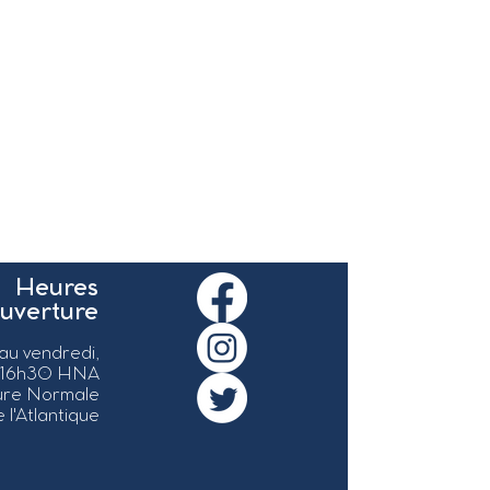
Heures
ouverture
 au vendredi,
 16h30 HNA
ure Normale
 l'Atlantique