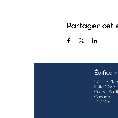
Partager cet
Édifice 
131, rue Ple
Suite 200
Grand-Sault
Canada
E3Z 1G6