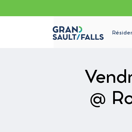
Réside
Vendr
@ Ro