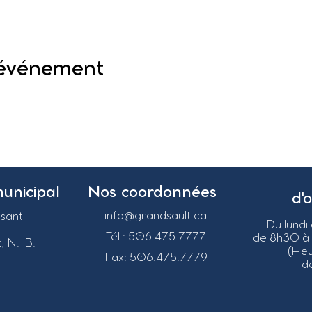
 événement
municipal
Nos coordonnées
d'
info@grandsault.ca
asant
Du lundi
Tél.: 506.475.7777
de 8h30 à
, N.-B.
(He
Fax: 506.475.7779
de