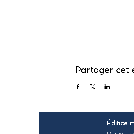
Partager cet
Édifice 
131, rue Ple