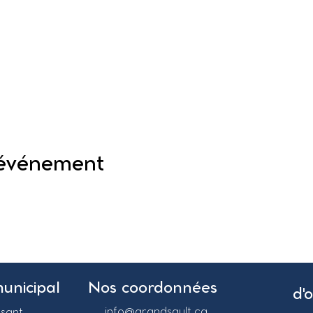
 événement
municipal
Nos coordonnées
d'
info@grandsault.ca
asant