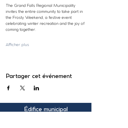
The Grand Falls Regional Municipality 
invites the entire community to take part in 
the Frosty Weekend, a festive event 
celebrating winter recreation and the joy of 
coming together.
Afficher plus
Partager cet événement
Édifice municipal
131, rue Pleasant
Suite 200
Grand-Sault, N.-B.