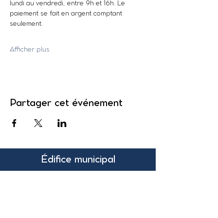
lundi au vendredi, entre 9h et 16h. Le 
paiement se fait en argent comptant 
seulement.
Afficher plus
Partager cet événement
Édifice municipal
131, rue Pleasant
Suite 200
Grand-Sault, N.-B.
Canada
E3Z 1G6