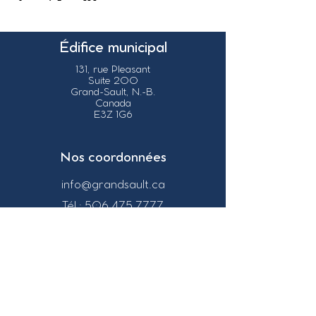
Édifice municipal
131, rue Pleasant
Suite 200
Grand-Sault, N.-B.
Canada
E3Z 1G6
Nos coordonnées
info@grandsault.ca
Tél.:
506.475.7777
Fax:
506.475.7779
Heures
d'ouverture
Du lundi au vendredi,