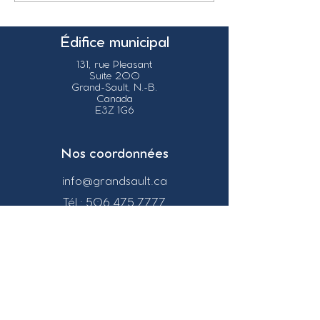
Édifice municipal
131, rue Pleasant
Suite 200
Grand-Sault, N.-B.
Canada
E3Z 1G6
Nos coordonnées
info@grandsault.ca
Tél.:
506.475.7777
Fax:
506.475.7779
Heures
d'ouverture
Du lundi au vendredi,
de 8h30 à 16h30