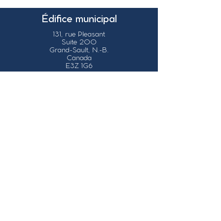
Édifice municipal
131, rue Pleasant
Suite 200
Grand-Sault, N.-B.
Canada
E3Z 1G6
Nos coordonnées
info@grandsault.ca
Tél.:
506.475.7777
Fax:
506.475.7779
Heures
d'ouverture
Du lundi au vendredi,
de 8h30 à 16h30
HNA (Heure