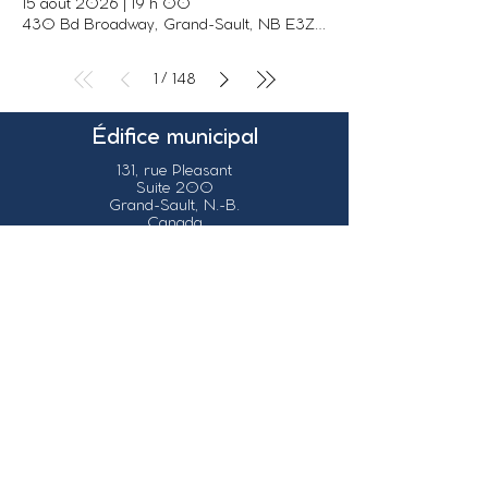
15 août 2026
|
19 h 00
430 Bd Broadway, Grand-Sault, NB E3Z 2K6, Canada
/
1
148
Édifice municipal
131, rue Pleasant
Suite 200
Grand-Sault, N.-B.
Canada
E3Z 1G6
Nos coordonnées
info@grandsault.ca
Tél.:
506.475.7777
Fax:
506.475.7779
Heures