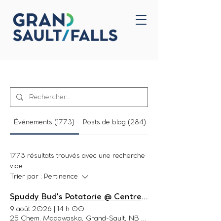
Accueil
Nous joindre
Search Results
Événements (1773)
Posts de blog (284)
Autres pages (64)
1773 résultats trouvés avec une recherche
vide
Trier par :
Pertinence
Spuddy Bud's Potatorie @ Centre Malobiannah/Malabeam Center
9 août 2026
|
14 h 00
25 Chem. Madawaska, Grand-Sault, NB E3Y 1C8, Canada