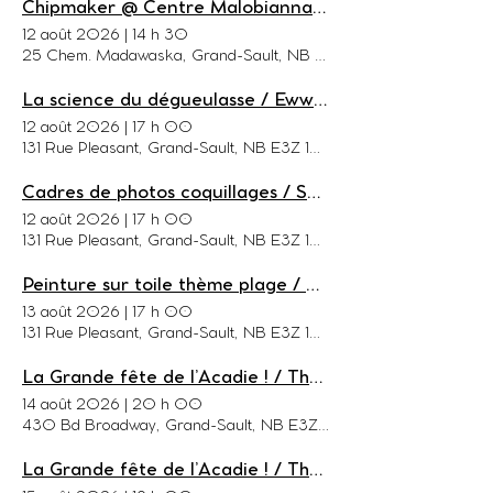
Chipmaker @ Centre Malobiannah/Malabeam Center
12 août 2026
|
14 h 30
25 Chem. Madawaska, Grand-Sault, NB E3Y 1C8, Canada
La science du dégueulasse / Eww....That Science is Gross!
12 août 2026
|
17 h 00
131 Rue Pleasant, Grand-Sault, NB E3Z 1G6, Canada
Cadres de photos coquillages / Seashell Picture Frame
12 août 2026
|
17 h 00
131 Rue Pleasant, Grand-Sault, NB E3Z 1G6, Canada
Peinture sur toile thème plage / Beach Canvas Painting
13 août 2026
|
17 h 00
131 Rue Pleasant, Grand-Sault, NB E3Z 1G6, Canada
La Grande fête de l’Acadie ! / The Great Acadian Day!
14 août 2026
|
20 h 00
430 Bd Broadway, Grand-Sault, NB E3Z 2K6, Canada
La Grande fête de l’Acadie ! / The Great Acadian Day!