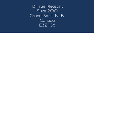
131, rue Pleasant
Suite 200
Grand-Sault, N.-B.
Canada
E3Z 1G6
Nos coordonnées
info@grandsault.ca
Tél.:
506.475.7777
Fax:
506.475.7779
Heures
d'ouverture
Du lundi au vendredi,
de 8h30 à 16h30
HNA (Heure
Normale
de l'Atlantique