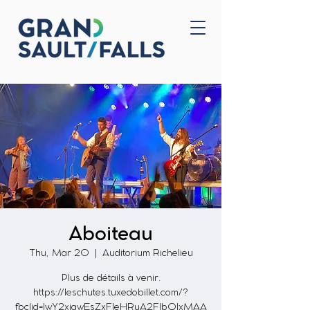
Home
Contact Us
Aboiteau
Thu, Mar 20
  |  
Auditorium Richelieu
Plus de détails à venir.
https://leschutes.tuxedobillet.com/?
fbclid=IwY2xjawEsZxFleHRuA2FlbQIxMAA