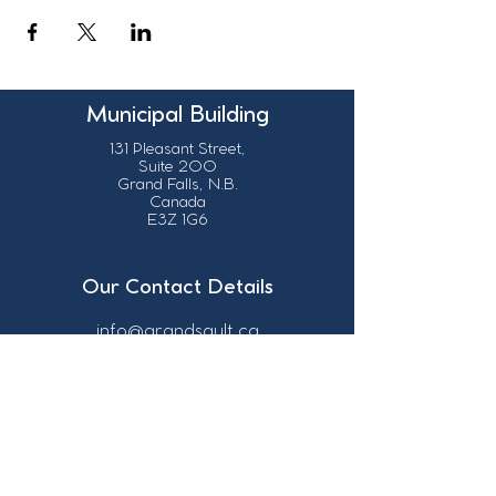
Municipal Building
131 Pleasant Street,
Suite 200
Grand Falls, N.B.
Canada
E3Z 1G6
Our Contact Details
info@grandsault.ca
506.475.7777
506.475.7779
Business Hours