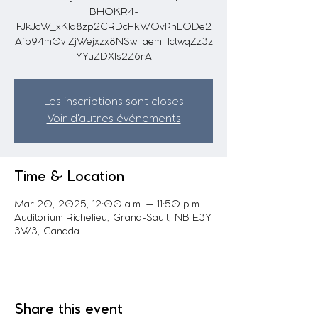
BHQKR4-
FJkJcW_xKlq8zp2CRDcFkWOvPhL0De2
Afb94m0viZjWejxzx8NSw_aem_IctwqZz3z
YYuZDXIs2Z6rA
Les inscriptions sont closes
Voir d'autres événements
Time & Location
Mar 20, 2025, 12:00 a.m. – 11:50 p.m.
Auditorium Richelieu, Grand-Sault, NB E3Y
3W3, Canada
Share this event