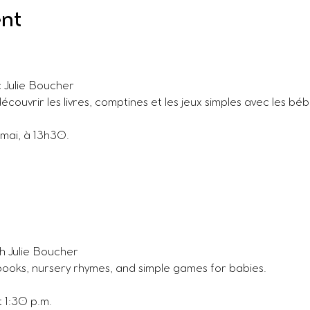
ent
Julie Boucher
ouvrir les livres, comptines et les jeux simples avec les béb
 mai, à 13h30.
h Julie Boucher
books, nursery rhymes, and simple games for babies.
 1:30 p.m.