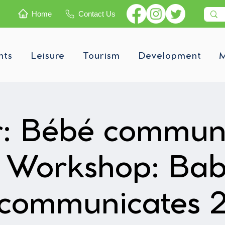
Home
Contact Us
nts
Leisure
Tourism
Development
M
er: Bébé commun
 Workshop: Ba
communicates 