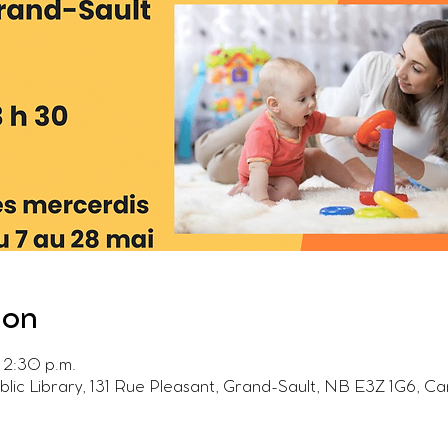
ion
 2:30 p.m.
ublic Library, 131 Rue Pleasant, Grand-Sault, NB E3Z 1G6, C