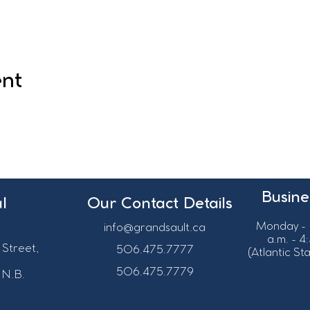
ent
Busine
l
Our Contact Details
Monday - 
info@grandsault.ca
a.m. - 4
 Street,
506.475.7777
(Atlantic S
506.475.7779
 N.B.