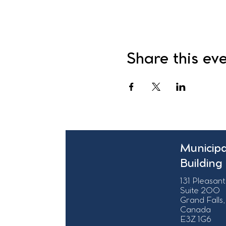
Share this ev
Municipa
Building
131 Pleasant
Suite 200
Grand Falls,
Canada
E3Z 1G6