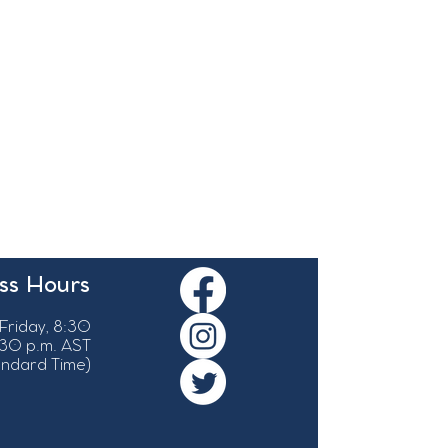
ss Hours
Friday, 8:30
:30 p.m. AST
tandard Time)