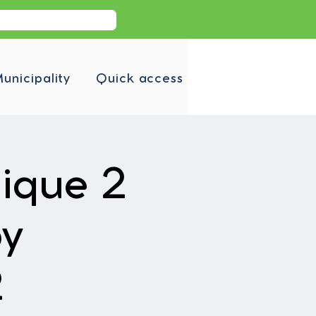
unicipality
Quick access
ique 2
by
2