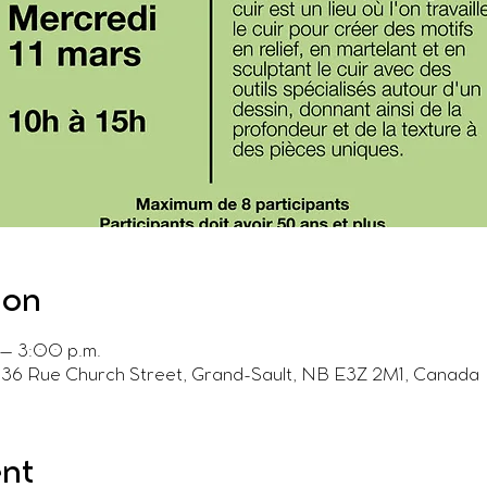
ion
 – 3:00 p.m.
, 136 Rue Church Street, Grand-Sault, NB E3Z 2M1, Canada
ent