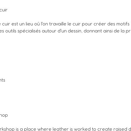
cuir
uir est un lieu oû l'on travaille le cuir pour créer des motifs 
es outils spécialisés autour d'un dessin, donnant ainsi de la p
nts
shop
kshop is a place where leather is worked to create raised 