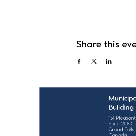
Share this ev
Municipa
Building
131 Pleasant
Suite 200
Grand Falls,
Canada