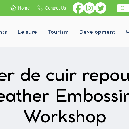
Home
Contact Us
nts
Leisure
Tourism
Development
M
ier de cuir repou
eather Embossi
Workshop