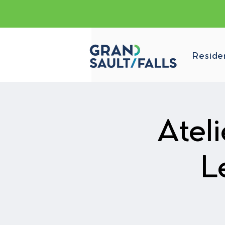
Reside
Atel
L