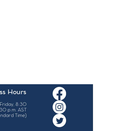
ss Hours
Friday, 8:30
:30 p.m. AST
tandard Time)