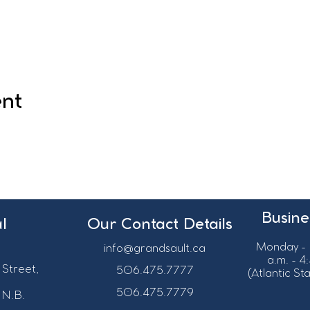
ent
Busine
l
Our Contact Details
Monday - 
info@grandsault.ca
a.m. - 4
 Street,
506.475.7777
(Atlantic S
506.475.7779
 N.B.