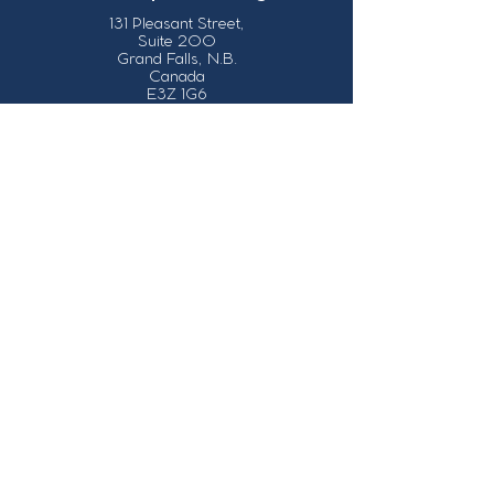
131 Pleasant Street,
Suite 200
Grand Falls, N.B.
Canada
E3Z 1G6
Our Contact Details
info@grandsault.ca
506.475.7777
506.475.7779
Business Hours
Monday - Friday,
8:30 a.m. - 4:30
p.m. AST (Atlantic
Standard Time)