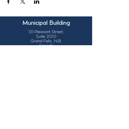
Municipal Building
131 Pleasant Street,
Suite 200
Grand Falls, N.B.
Canada
E3Z 1G6
Our Contact Details
info@grandsault.ca
506.475.7777
506.475.7779
Business Hours
Monday - Friday,