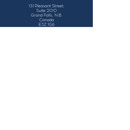
131 Pleasant Street,
Suite 200
Grand Falls, N.B.
Canada
E3Z 1G6
Our Contact Details
info@grandsault.ca
506.475.7777
506.475.7779
Business Hours
Monday - Friday,
8:30 a.m. - 4:30
p.m. AST (Atlantic
Standard Time)