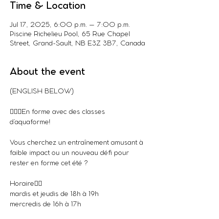
Time & Location
Jul 17, 2025, 6:00 p.m. – 7:00 p.m.
Piscine Richelieu Pool, 65 Rue Chapel
Street, Grand-Sault, NB E3Z 3B7, Canada
About the event
(ENGLISH BELOW)
🏊‍♀️💪En forme avec des classes 
d’aquaforme!
Vous cherchez un entraînement amusant à 
faible impact ou un nouveau défi pour 
rester en forme cet été ? 
Horaire👇🏼
mardis et jeudis de 18h à 19h
mercredis de 16h à 17h 