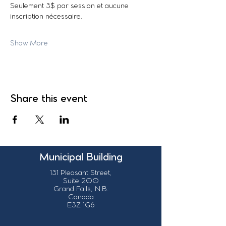
Seulement 3$ par session et aucune 
inscription nécessaire.
Show More
Share this event
Municipal Building
131 Pleasant Street,
Suite 200
Grand Falls, N.B.
Canada
E3Z 1G6