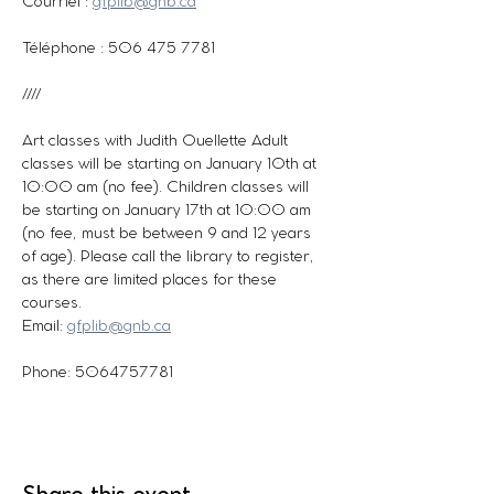
Courriel : 
gfplib@gnb.ca
Téléphone : 506 475 7781
////
Art classes with Judith Ouellette Adult 
classes will be starting on January 10th at 
10:00 am (no fee). Children classes will 
be starting on January 17th at 10:00 am 
(no fee, must be between 9 and 12 years 
of age). Please call the library to register, 
as there are limited places for these 
courses.
Email: 
gfplib@gnb.ca
Phone: 5064757781