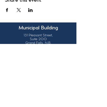
Share this event
Municipal Building
131 Pleasant Street,
Suite 200
Grand Falls, N.B.
Canada
E3Z 1G6
Our Contact Details
info@grandsault.ca
506.475.7777
506.475.7779
Business Hours