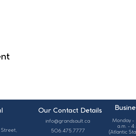
ent
Busine
l
Our Contact Details
Monday - 
info@grandsault.ca
a.m. - 4
 Street,
506.475.7777
(Atlantic S