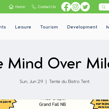
Home
Contact Us
nts
Leisure
Tourism
Development
M
e Mind Over Mil
Sun, Jun 29
  |  
Tente du Bistro Tent