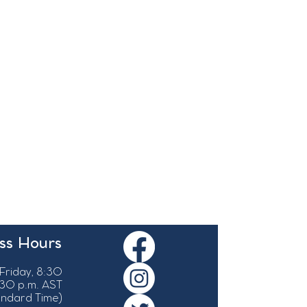
ss Hours
Friday, 8:30
:30 p.m. AST
tandard Time)