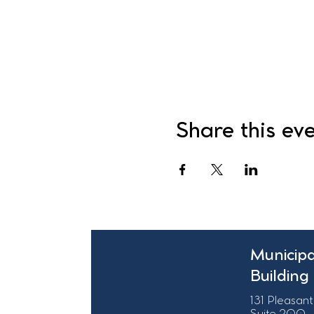
Share this ev
Municipa
Building
131 Pleasant