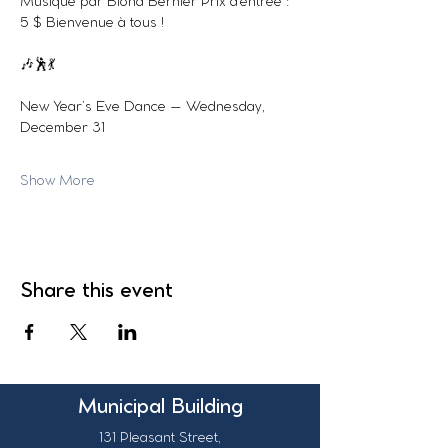
Musique par Blond Bernier Prix d’entrée : 
5 $ Bienvenue à tous ! 
🎶🕺💃 
New Year’s Eve Dance – Wednesday, 
December 31
Show More
Share this event
Municipal Building
131 Pleasant Street,