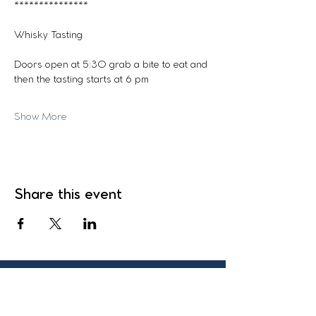
***************
Whisky Tasting
Doors open at 5:30 grab a bite to eat and 
then the tasting starts at 6 pm
Show More
Share this event
Municipal Building
131 Pleasant Street,
Suite 200