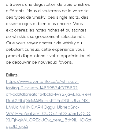
à travers une dégustation de trois whiskies 
différents. Nous discuterons de la verrerie, 
des types de whisky, des single malts, des 
assemblages et bien plus encore. Vous 
explorerez les notes riches et puissantes 
de whiskies soigneusement sélectionnés. 
Que vous soyez amateur de whisky ou 
débutant curieux, cette expérience vous 
promet d'approfondir votre appréciation et 
de découvrir de nouveaux favoris.
Billets:
https://www.eventbrite.ca/e/whiskey-
tasting-2-tickets-1483953407589?
aff=oddtdtcreator&fbclid=IwY2xjawL1xuRleH
RuA2FlbQIxMABicmlkETFpRDhIUUxtNXJ
LMUdlMHN0AR4QgguHJbnebSnc-
WVrHFdZeaUsVLCUOxPmCGu3mTvQJ0
XLFjNgkALOREcUCw_aem_IBth9lLHQGzt
qzUDIjqkjA