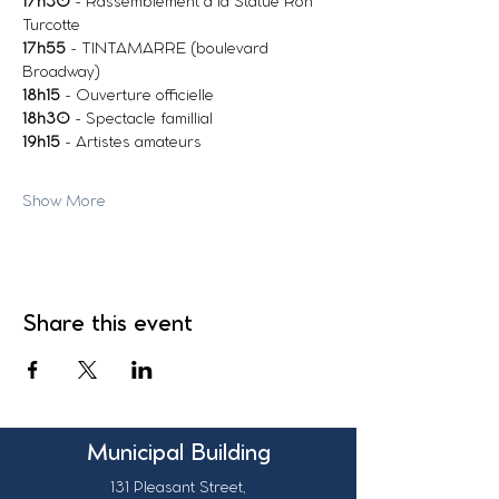
17h30
 - Rassemblement à la Statue Ron 
Turcotte
17h55
 - TINTAMARRE (boulevard 
Broadway)
18h15
 - Ouverture officielle
18h30
 - Spectacle famillial
19h15
 - Artistes amateurs
Show More
Share this event
Municipal Building
131 Pleasant Street,