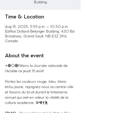
Building
Time & Location
Aug 15, 2025, 5:55 p.m. – 10:30 p.m.
Édifice Dollard-Bélanger Building, 430 Bd
Broadway, Grand-Sault, NB E3Z 2K6,
Canada
About the event
⭐️🔵⚪️🔴Fêtons la Journée nationale de 
l'Acadie ce jeudi 15 août!
Portez les couleurs rouge, bleu, blanc 
et/ou jaune, rejoignez-nous au centre-ville 
et faisons du bruit durant le tintamarre 
annuel qui met en valeur la vitalité de la 
culture acadienne. 🥁🪇💃🕺