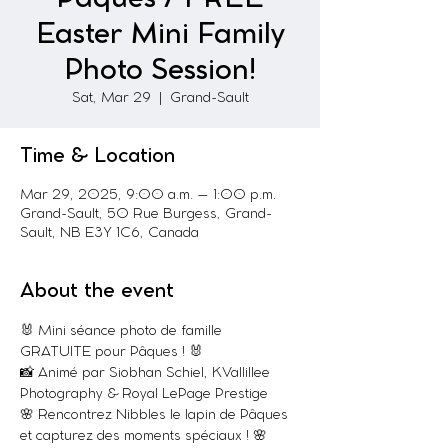
Easter Mini Family
Photo Session!
Sat, Mar 29
  |  
Grand-Sault
Time & Location
Mar 29, 2025, 9:00 a.m. – 1:00 p.m.
Grand-Sault, 50 Rue Burgess, Grand-
Sault, NB E3Y 1C6, Canada
About the event
🐰 Mini séance photo de famille 
GRATUITE pour Pâques ! 🐰
📸 Animé par Siobhan Schiel, KVallillee 
Photography & Royal LePage Prestige
🌸 Rencontrez Nibbles le lapin de Pâques 
et capturez des moments spéciaux ! 🌸