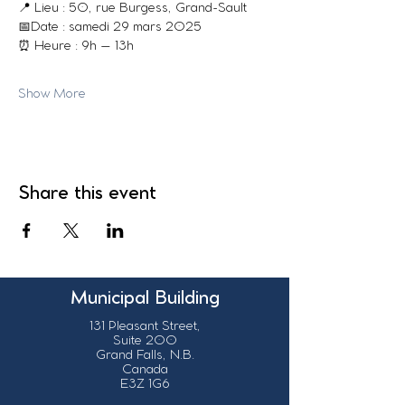
📍 Lieu : 50, rue Burgess, Grand-Sault
📅Date : samedi 29 mars 2025
⏰ Heure : 9h – 13h
Show More
Share this event
Municipal Building
131 Pleasant Street,
Suite 200
Grand Falls, N.B.
Canada
E3Z 1G6