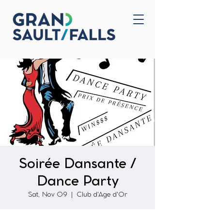
Home
Contact Us
Soirée Dansante /
Dance Party
Sat, Nov 09
  |  
Club d'Age d'Or