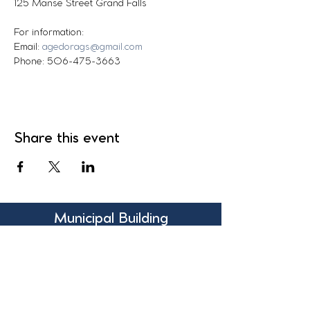
125 Manse Street Grand Falls
For information:
Email: 
agedorags@gmail.com
Phone: 506-475-3663
Share this event
Municipal Building
131 Pleasant Street,
Suite 200
Grand Falls, N.B.
Canada
E3Z 1G6