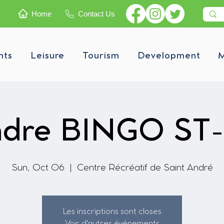
Home
Contact Us
nts
Leisure
Tourism
Development
M
dre BINGO ST
Sun, Oct 06
  |  
Centre Récréatif de Saint André
Les inscriptions sont closes
Voir d'autres événements