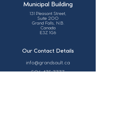
Municipal Building
131 Pleasant Street,
Suite 200
Grand Falls, N.B.
Canada
E3Z 1G6
Our Contact Details
info@grandsault.ca
506.475.7777
506.475.7779
Business Hours
Monday - Friday,
8:30 a.m. - 4:30
p.m. AST (Atlantic
Standard Time)