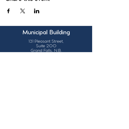
Municipal Building
131 Pleasant Street,
Suite 200
Grand Falls, N.B.
Canada
E3Z 1G6
Our Contact Details
info@grandsault.ca
506.475.7777
506.475.7779
Business Hours