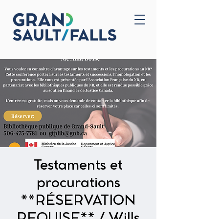
Home
Contact Us
Testaments et
procurations
**RÉSERVATION
REQUISE** / Wills