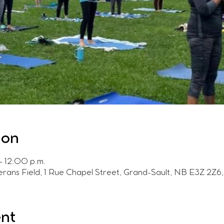
ion
– 12:00 p.m.
terans Field, 1 Rue Chapel Street, Grand-Sault, NB E3Z 2Z
ent