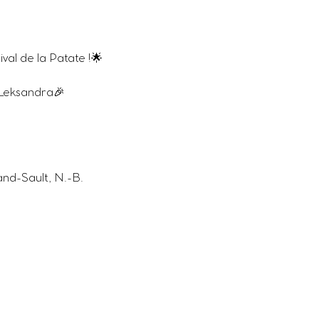
al de la Patate !🌟
 Leksandra🎉
and-Sault, N.-B.