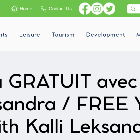
Home
Contact Us
nts
Leisure
Tourism
Development
M
 GRATUIT avec 
sandra / FREE 
th Kalli Leksan