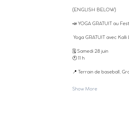
(ENGLISH BELOW)
📣 YOGA GRATUIT au Festiv
 Yoga GRATUIT avec Kalli
🗓 Samedi 28 juin
🕚 11 h
📍 Terrain de baseball, Gr
Show More