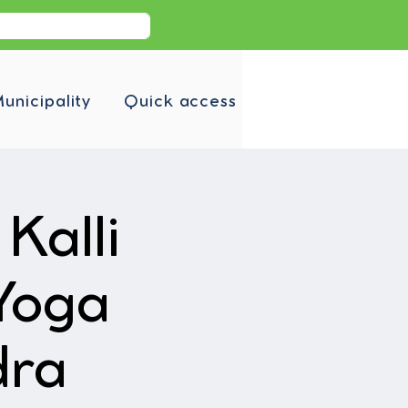
unicipality
Quick access
Kalli
Yoga
dra